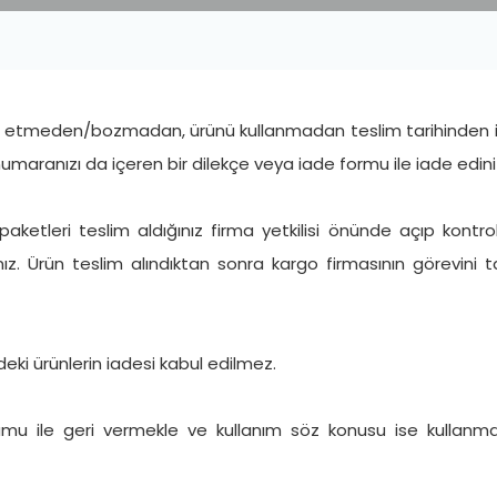
etmeden/bozmadan, ürünü kullanmadan teslim tarihinden itiba
iş numaranızı da içeren bir dilekçe veya iade formu ile iade edini
etleri teslim aldığınız firma yetkilisi önünde açıp kontro
ız. Ürün teslim alındıktan sonra kargo firmasının görevini 
ldeki ürünlerin iadesi kabul edilmez.
rumu ile geri vermekle ve kullanım söz konusu ise kullanma 