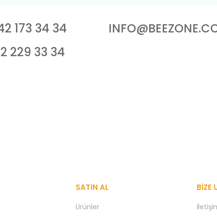
42 173 34 34
I
NFO@BEEZONE.CO
12 229 33 34
SATIN AL
BIZE 
Ürünler
İletiş