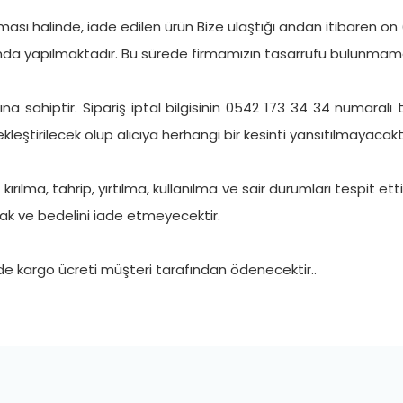
ı halinde, iade edilen ürün Bize ulaştığı andan itibaren on (1
ında yapılmaktadır. Bu sürede firmamızın tasarrufu bulunmam
ına sahiptir. Sipariş iptal bilgisinin 0542 173 34 34 numaralı 
kleştirilecek olup alıcıya herhangi bir kesinti yansıtılmayacaktı
ılma, tahrip, yırtılma, kullanılma ve sair durumları tespit et
ak ve bedelini iade etmeyecektir.
rde kargo ücreti müşteri tarafından ödenecektir..