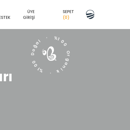
ÜYE
SEPET
ESTEK
GIRIŞI
(0)
%
1
0
·
0
l
a
O
ğ
r
o
g
D
a
n
0
i
0
k
rı
1
%
·