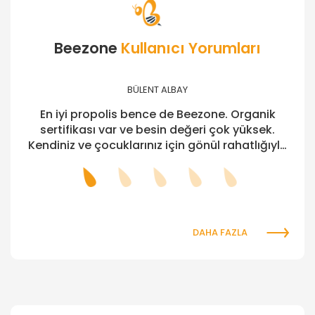
Beezone
Kullanıcı Yorumları
BÜLENT ALBAY
z
En iyi propolis bence de Beezone. Organik
Pro
sertifikası var ve besin değeri çok yüksek.
9
Kendiniz ve çocuklarınız için gönül rahatlığıyla
klar
tüketin, biz ailece böyle yapıyoruz. Eşim ve ben
yor.
alkol bazlı olanı çocuklarımıza da su bazlı
ına
propolis damlayı satın alıyoruz.
yö
DAHA FAZLA