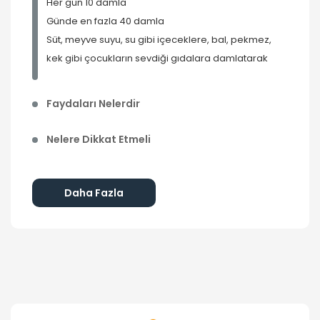
Her gün 10 damla
Günde en fazla 40 damla
Süt, meyve suyu, su gibi içeceklere, bal, pekmez,
kek gibi çocukların sevdiği gıdalara damlatarak
Faydaları Nelerdir
Vücut sistemlerine destek
Direncin artırılmasına katkı sağlar
Nelere Dikkat Etmeli
1 yaşından küçük çocuklara verilmemelidir.
Besleyiciliği zengin
1-3 yaş arasındaki çocuklarda kullanmak için
Büyümeyi ve gelişmeyi olumlu etkiler
doktora danışılmalıdır.
Daha Fazla