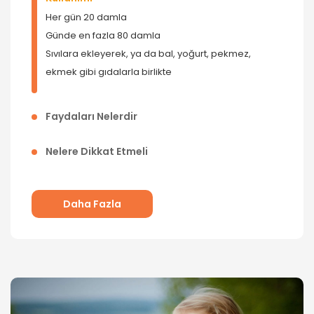
Her gün 20 damla
Günde en fazla 80 damla
Sıvılara ekleyerek, ya da bal, yoğurt, pekmez,
ekmek gibi gıdalarla birlikte
Faydaları Nelerdir
Vücut sistemlerine destek
Direncin artırılmasına katkı sağlar
Nelere Dikkat Etmeli
Günde 80 damladan fazla kullanılmamalıdır.
Besleyiciliği zengindir
Hamile ve emziren annelerin, doktora danışarak
Stresin etkilerini azaltmaya yardımcı olur
kullanması tavsiye edilir.
Daha Fazla