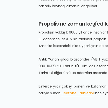
hastalık kaynağı olmasını engelliyor.
Propolis ne zaman keşfedil
Propolisin yaklaşık 6000 yıl önce insanlar t
O dönemde eski Mısır rahipleri propoli
Amerika kıtasındaki İnka uygarlığının da b
Antik Yunan şifacı Diascorides (MS 1. yüzyı
980-1037) “El-Kanun fi't-Tıb” adlı eser
Tarihteki diğer ünlü tıp adamları arasında ye
Binlerce yıldır çok iyi bilinen ve kullanıl
haliyle sunan
Beezone ürünlerini
inceleyebi