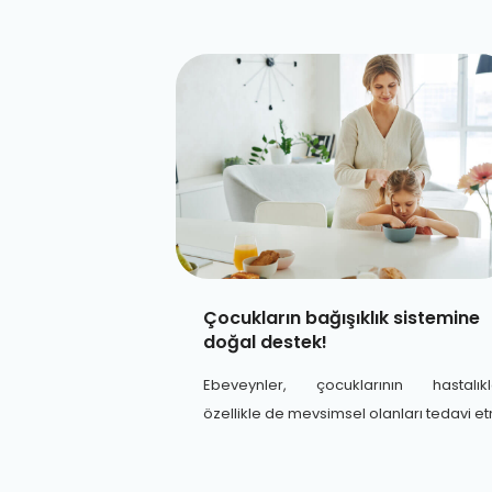
Çocukların bağışıklık sistemine
doğal destek!
Ebeveynler, çocuklarının hastalıkla
özellikle de mevsimsel olanları tedavi e
veya önleme yöntemlerini seçerken, do
ürünleri tercih ederler.