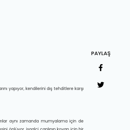
PAYLAŞ
ını yapıyor, kendilerini dış tehditlere karşı
isi, arılar aynı zamanda mumyalama için de
ini önlüyor, işgalci canlının kovan için bir