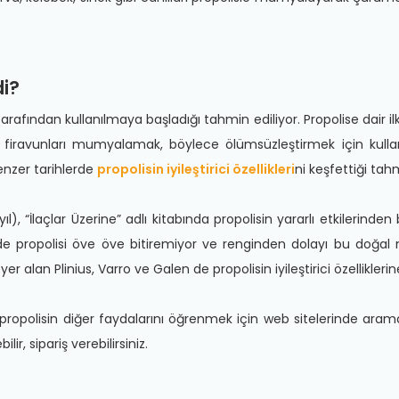
di?
arafından kullanılmaya başladığı tahmin ediliyor. Propolise dair ilk
si firavunları mumyalamak, böylece ölümsüzleştirmek için kul
enzer tarihlerde
propolisin iyileştirici özellikleri
ni keşfettiği tahm
l), “İlaçlar Üzerine” adlı kitabında propolisin yararlı etkilerinden
inde propolisi öve öve bitiremiyor ve renginden dolayı bu doğal
r alan Plinius, Varro ve Galen de propolisin iyileştirici özelliklerin
an propolisin diğer faydalarını öğrenmek için web sitelerinde arama
lir, sipariş verebilirsiniz.