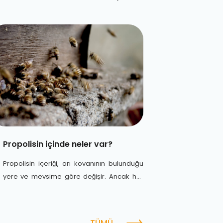
tozlayıcı olarak oynadığı rolden gelir
Propolisin içinde neler var?
Propolisin içeriği, arı kovanının bulunduğu
yere ve mevsime göre değişir. Ancak her
koşulda bu mucizevi maddenin içinde
300’den fazla değişik madde bulunur.
TÜMÜ