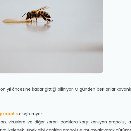
on yıl öncesine kadar gittiği biliniyor. O günden beri arılar kovanlar
propolis
oluşturuyor.
tıran, virüslere ve diğer zararlı canlılara karşı koruyan propol
 larva, kelebek, sinek gibi canlıları propolisle mumyalayarak çürümes