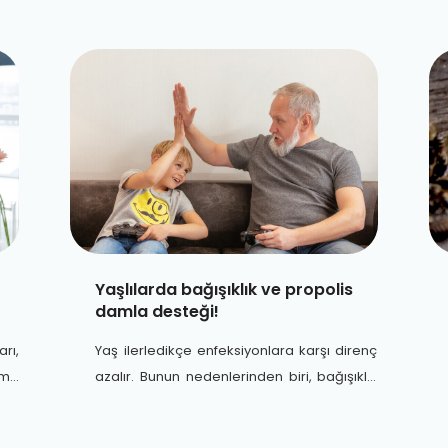
cevaplar...
Yaşlılarda bağışıklık ve propolis
damla desteği!
rı,
Yaş ilerledikçe enfeksiyonlara karşı direnç
tme
azalır. Bunun nedenlerinden biri, bağışıklık
ğal
sisteminin artık her yeni patojene karşı yeni
antikor üretememesidir.