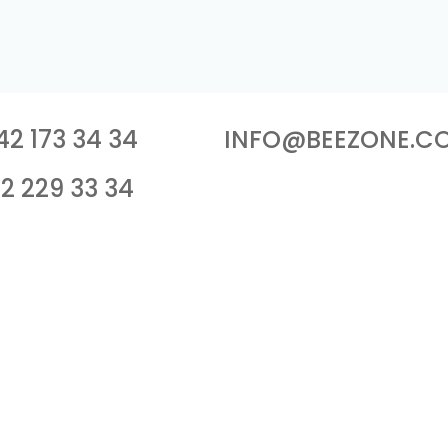
42 173 34 34
I
NFO@BEEZONE.CO
12 229 33 34