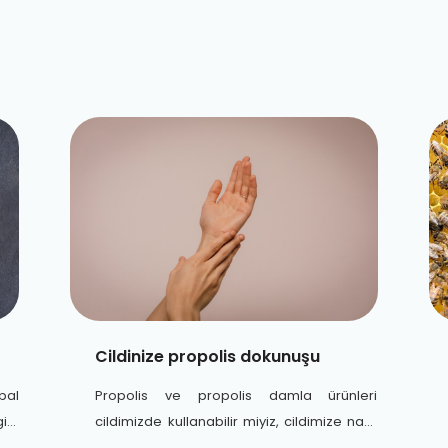
Cildinize propolis dokunuşu
bal
Propolis ve propolis damla ürünleri
ibi
cildimizde kullanabilir miyiz, cildimize nasıl
bir destek sağlar gibi sorularınıza